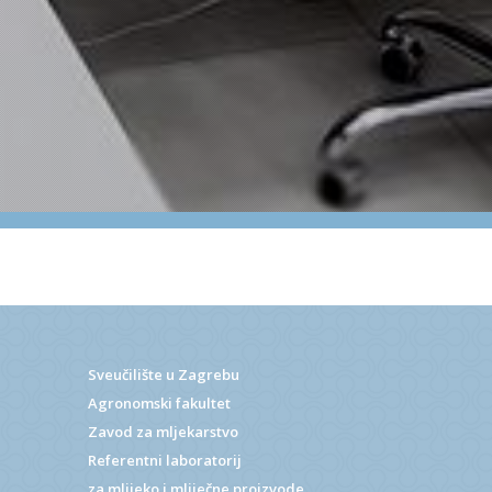
Sveučilište u Zagrebu
Agronomski fakultet
Zavod za mljekarstvo
Referentni laboratorij
za mlijeko i mliječne proizvode