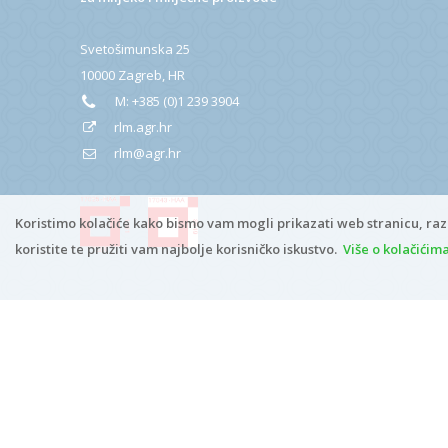
Svetošimunska 25
10000 Zagreb, HR
M:
+385 (0)1 239 3904
rlm.agr.hr
rlm@agr.hr
Koristimo kolačiće kako bismo vam mogli prikazati web stranicu, raz
koristite te pružiti vam najbolje korisničko iskustvo.
Više o kolačićim
Copyright © 2026
rlm.agr.hr
Digitalna pristupačnost
*
ADMIN