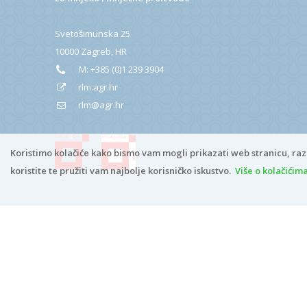
Svetošimunska 25
10000 Zagreb, HR
M:
+385 (0)1 239 3904
rlm.agr.hr
rlm@agr.hr
Koristimo kolačiće kako bismo vam mogli prikazati web stranicu, raz
koristite te pružiti vam najbolje korisničko iskustvo.
Više o kolačićim
Copyright © 2026
rlm.agr.hr
Digitalna pristupačnost
*
ADMIN