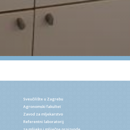
Sveučilište u Zagrebu
Agronomski fakultet
Zavod za mljekarstvo
Referentni laboratorij
za mlijeko i mliječne proizvode