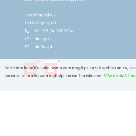
Svetošimunska 25
10000 Zagreb, HR
M:
+385 (0)1 239 3904
rlm.agr.hr
rlm@agr.hr
Koristimo kolačiće kako bismo vam mogli prikazati web stranicu, raz
koristite te pružiti vam najbolje korisničko iskustvo.
Više o kolačićim
Copyright © 2026
rlm.agr.hr
Digitalna pristupačnost
*
ADMIN