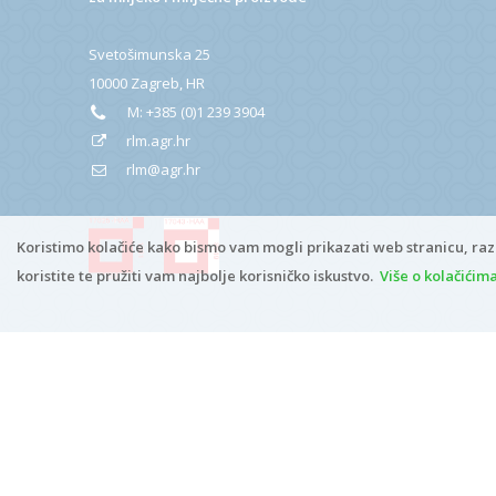
Svetošimunska 25
10000 Zagreb, HR
M:
+385 (0)1 239 3904
rlm.agr.hr
rlm@agr.hr
Koristimo kolačiće kako bismo vam mogli prikazati web stranicu, raz
koristite te pružiti vam najbolje korisničko iskustvo.
Više o kolačićim
Copyright © 2026
rlm.agr.hr
Digitalna pristupačnost
*
ADMIN