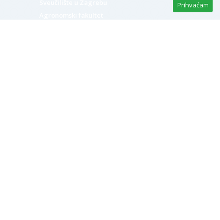
Sveučilište u Zagrebu
Prihvaćam
Agronomski fakultet
Zavod za mljekarstvo
Referentni laboratorij
za mlijeko i mliječne proizvode
Svetošimunska 25
10000 Zagreb, HR
M:
+385 (0)1 239 3904
rlm.agr.hr
rlm@agr.hr
Copyright © 2026
rlm.agr.hr