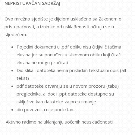
NEPRISTUPAČAN SADRŽAJ
Ovo mrežno sjedište je dijelom usklađeno sa Zakonom o
pristupačnosti, a iznimke od usklađenosti očituju se u
sljedećem:
Pojedini dokumenti u .pdf obliku nisu čitljivi čitačima
ekrana jer su ponuđeni u slikovnom obliku koji čitači
ekrana ne mogu pročitati
Dio slika i datoteka nema prikladan tekstualni opis (alt
tekst)
pdf datoteke otvaraju se u novom prozoru (tabu)
preglednika, a .doc i .ppt datoteke dostupne su
isključivo kao datoteke za preuzimanje.
dio poveznica nije podcrtan.
Aktivno radimo na uklanjanju uočenih neusklađenosti.