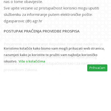
nas o tome obavijeste.
Sve upite vezane uz pristupačnost korisnici mogu uputiti
službeniku za informiranje putem elektroničke pošte:
dgasparovic (@) agr.hr
POSTUPAK PRAĆENJA PROVEDBE PROSPISA
Povjerenik za informiranje Republike Hrvatske nadležno je
Koristimo kolačiće kako bismo vam mogli prikazati web stranicu,
tijelo za praćenje usklađenosti mrežnih stranica i
razumjeti kako je koristite te pružiti vam najbolje korisničko
programskih rješenja za pokretne uređaje tijela javnog
iskustvo.
Više o kolačićima
sektora sa zahtjevima pristupačnosti kao i za nadzor nad
Prihvaćam
provedbom Zakona.
U slučaju nezadovoljavajućih odgovora na obavijest ili
zahtjev za povratne informacije o pristupačnosti ovih
mrežnih stranica, korisnici se mogu obratiti Povjereniku za
informiranje elektroničkom
poštom:
pristupacnost@pristupinfo.hr