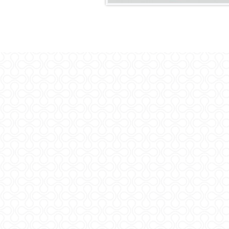
Sveučilište u Zagrebu
Agronomski fakultet
Zavod za mljekarstvo
Referentni laboratorij
za mlijeko i mliječne proizvode
Svetošimunska 25
10000 Zagreb, HR
M:
+385 (0)1 239 3904
rlm.agr.hr