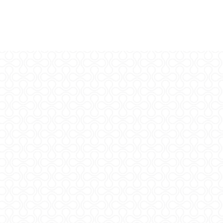
t © 2026
rlm.agr.hr
a pristupačnost
*
N