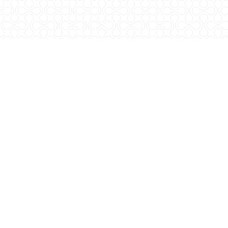
rlm@agr.hr