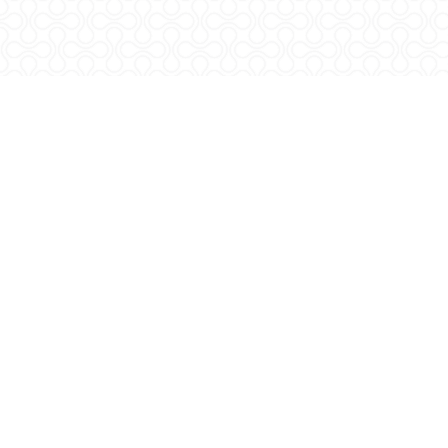
rlm@agr.hr