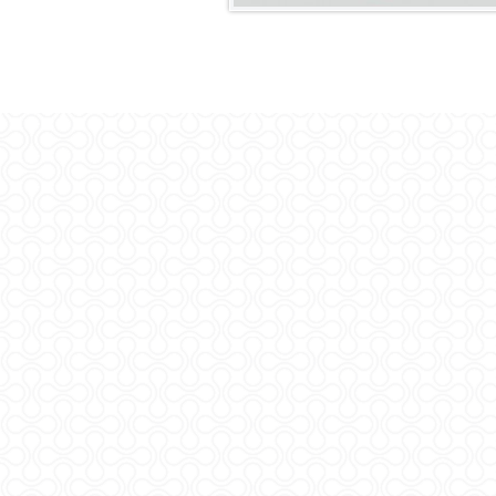
Sveučilište u Zagrebu
Agronomski fakultet
Zavod za mljekarstvo
Referentni laboratorij
za mlijeko i mliječne proizvode
Svetošimunska 25
10000 Zagreb, HR
M:
+385 (0)1 239 3904
rlm.agr.hr