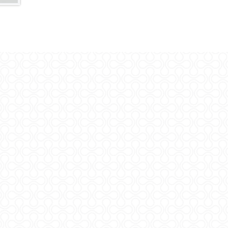
Copyrigh
Digitaln
ADMI