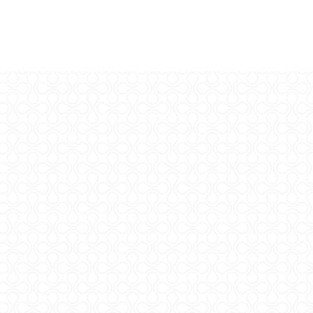
t © 2026
rlm.agr.hr
a pristupačnost
*
N