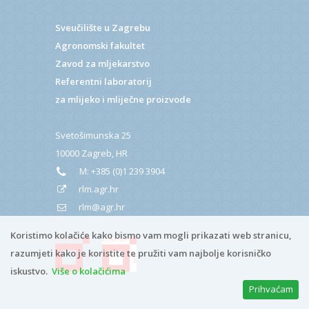
Sveučilište u Zagrebu
Agronomski fakultet
Zavod za mljekarstvo
Referentni laboratorij
za mlijeko i mliječne proizvode
Svetošimunska 25
10000 Zagreb, HR
M:
+385 (0)1 239 3904
rlm.agr.hr
rlm@agr.hr
Koristimo kolačiće kako bismo vam mogli prikazati web stranicu,
razumjeti kako je koristite te pružiti vam najbolje korisničko
iskustvo.
Više o kolačićima
Prihvaćam