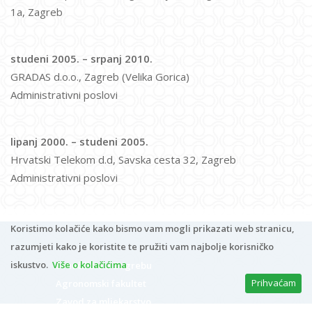
1a, Zagreb
studeni 2005. – srpanj 2010.
GRADAS d.o.o., Zagreb (Velika Gorica)
Administrativni poslovi
lipanj 2000. – studeni 2005.
Hrvatski Telekom d.d, Savska cesta 32, Zagreb
Administrativni poslovi
Koristimo kolačiće kako bismo vam mogli prikazati web stranicu,
razumjeti kako je koristite te pružiti vam najbolje korisničko
iskustvo.
Više o kolačićima
Sveučilište u Zagrebu
Prihvaćam
Agronomski fakultet
Zavod za mljekarstvo